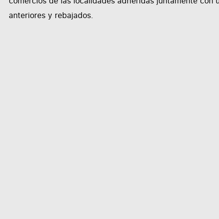
comercios de las localidades adheridas juntamente con u
anteriores y rebajados.